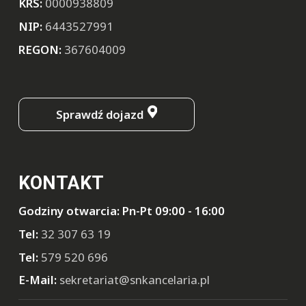
KRS:
0000938809
NIP:
6443527991
REGON:
367604009
Sprawdź dojazd
KONTAKT
Godziny otwarcia: Pn-Pt 09:00 - 16:00
Tel:
32 307 63 19
Tel:
579 520 696
E-Mail:
sekretariat@snkancelaria.pl