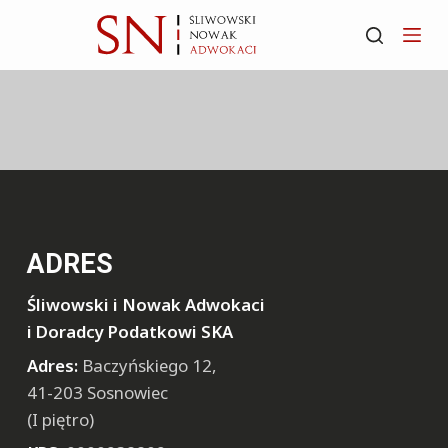
S
k
i
p
t
o
c
o
n
ADRES
t
e
Śliwowski i Nowak Adwokaci
n
i Doradcy Podatkowi SKA
t
Adres:
Baczyńskiego 12,
41-203 Sosnowiec
(I piętro)